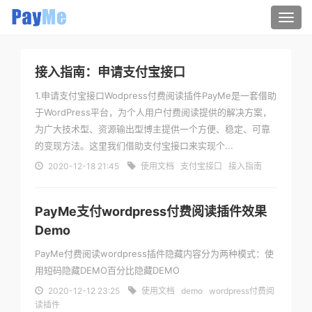
Togg
navi
接入指南：申请支付宝接口
1.申请支付宝接口Wodpress付费阅读插件PayMe是一套借助
于WordPress平台，为个人用户付费阅读提供的解决方案，
为广大技术型、资源输出型博主提供一个方便、稳定、可靠
的变现方法。这里我们借助支付宝接口来实现个...
2020-12-18 21:45
使用文档
支付宝接口
接入指南
PayMe支付wordpress付费阅读插件效果
Demo
PayMe付费阅读wordpress插件隐藏内容分为两种模式：使
用短码隐藏DEMO百分比隐藏DEMO
2020-12-12 23:25
使用文档
demo
wordpress付费阅
读插件